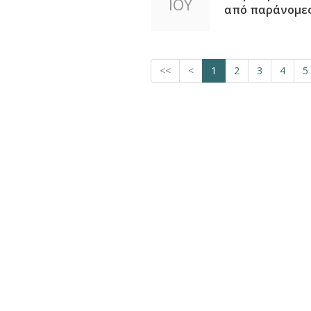
ΙΟΥ
από παράνομες 
<<
<
1
2
3
4
5