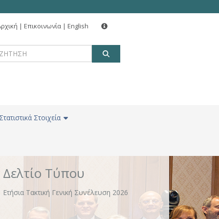
Αρχική
|
Επικοινωνία
|
English
Δελτίο Τύπου
ΑΝΑΖΗΤΗΣΗ
Νέα δωρεά 160 εκατ. ευρώ για την αναβάθμιση
χώρων και κτιριακών υποδομών σε ΕΚΠΑ, ΑΠΘ
και ΕΜΠ από Alpha Bank, Eurobank, Εθνική
Τράπεζα και Πειραιώς
Στατιστικά Στοιχεία
Δελτίο Τύπου
Ετήσια Τακτική Γενική Συνέλευση 2026