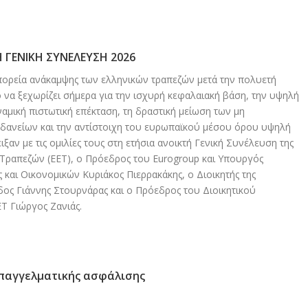
Η ΓΕΝΙΚΗ ΣΥΝΕΛΕΥΣΗ 2026
ορεία ανάκαμψης των ελληνικών τραπεζών μετά την πολυετή
ο να ξεχωρίζει σήμερα για την ισχυρή κεφαλαιακή βάση, την υψηλή
ναμική πιστωτική επέκταση, τη δραστική μείωση των μη
δανείων και την αντίστοιχη του ευρωπαϊκού μέσου όρου υψηλή
ξαν με τις ομιλίες τους στη ετήσια ανοικτή Γενική Συνέλευση της
Τραπεζών (ΕΕΤ), ο Πρόεδρος του Eurogroup και Υπουργός
 και Οικονομικών Κυριάκος Πιερρακάκης, ο Διοικητής της
δος Γιάννης Στουρνάρας και ο Πρόεδρος του Διοικητικού
Τ Γιώργος Ζανιάς.
επαγγελματικής ασφάλισης