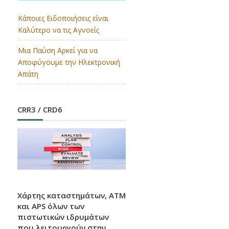
Κάποιες Ειδοποιήσεις είναι
Καλύτερο να τις Αγνοείς
EUROPEAN MONEY QUIZ
Μια Παύση Αρκεί για να
2026
Αποφύγουμε την Ηλεκτρονική
Απάτη
Την πρώτη θέση κέρδισαν οι Ελληνίδες
μαθήτριες στον Ευρωπαϊκό Διαγωνισμό
Γνώσεων για το Χρήμα.
CRR3 / CRD6
Βάση Δεδομένων
Ρυθμιστικών Εξελίξεων
Χάρτης καταστημάτων, ATM
και APS όλων των
πιστωτικών ιδρυμάτων
H Ελληνική Ένωση Τραπεζών σας καλωσορίζει
που λειτουργούν στην