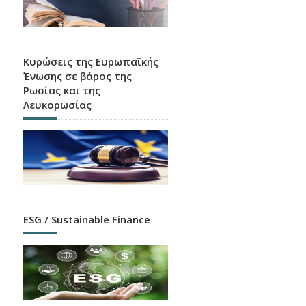
Ευρετήριο HEBIC
Χάρτης καταστημάτων, ATM και APS όλων των
πιστωτικών ιδρυμάτων που λειτουργούν στην
Ελλάδα
Κυρώσεις της Ευρωπαϊκής
Ένωσης σε βάρος της
Ρωσίας και της
Λευκορωσίας
Κάποιες Ειδοποιήσεις
είναι Καλύτερο να τις
ESG / Sustainable Finance
Αγνοείς
Ενημερώσου και προστατεύσου σήμερα από τα
δίαφορα είδη ηλεκτρονικής απάτης