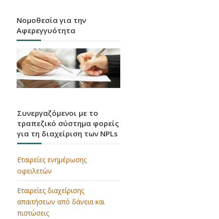
Νομοθεσία για την
Αφερεγγυότητα
CRR3 / CRD6
Εφαρμογή των κανόνων της Βασιλείας 3 στην
Ε.Ε.
Συνεργαζόμενοι με το
τραπεζικό σύστημα φορείς
για τη διαχείριση των NPLs
Εταιρείες ενημέρωσης
οφειλετών
Εταιρείες διαχείρισης
απαιτήσεων από δάνεια και
πιστώσεις