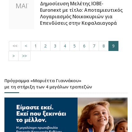
Δημοσίευση Μελέτης ΙΟΒΕ-
ΜΑΪ
Euronext με τίτλο: Αποταμιευτικός
Λογαριασμός Νοικοκυριών για
Επενδύσεις στην Κεφαλαιαγορά
<<
<
1
2
3
4
5
6
7
8
9
>
>>
Πρόγραμμα «Μαριέττα Γιαννάκου»
με τη στήριξη των 4 μεγάλων τραπεζών