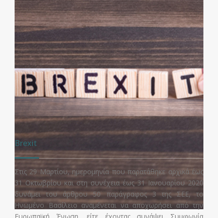
Brexit
Στις 29 Μαρτίου, ημερομηνία που παρατάθηκε αρχικά έως
31 Οκτωβρίου και στη συνέχεια έως 31 Ιανουαρίου 2020
δυνάμει του άρθρου 50 παράγραφος 3 της ΣΕΕ, το
Ηνωμένο Βασίλειο αναμένεται να αποχωρήσει από την
Ευρωπαϊκή Ένωση, είτε έχοντας συνάψει Συμφωνία