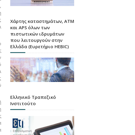
,
η
ς
Χάρτης καταστημάτων, ATM
ι
και APS όλων των
πιστωτικών ιδρυμάτων
που λειτουργούν στην
ο
Ελλάδα (Ευρετήριο HEBIC)
ς
ν
ό
ι
ς
ύ
Ελληνικό Τραπεζικό
ή
Ινστιτούτο
η
ς
α
α