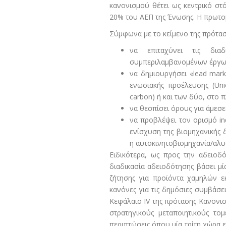
κανονισμού θέτει ως κεντρικό στ
20% του ΑΕΠ της Ένωσης. Η πρωτοβ
Σύμφωνα με το κείμενο της πρότασης
να επιταχύνει τις διαδ
συμπεριλαμβανομένων έργω
να δημιουργήσει «lead mar
ενωσιακής προέλευσης (Uni
carbon) ή και των δύο, στο
να θεσπίσει όρους για άμεσε
να προβλέψει τον ορισμό ind
ενίσχυση της βιομηχανικής δ
η αυτοκινητοβιομηχανία/αλυσ
Ειδικότερα, ως προς την αδειοδ
διαδικασία αδειοδότησης βάσει μία
ζήτησης για προϊόντα χαμηλών ε
κανόνες για τις δημόσιες συμβάσει
Κεφάλαιο IV της πρότασης Κανονισ
στρατηγικούς μεταποιητικούς το
περιπτώσεις όπου μία τρίτη χώρα 