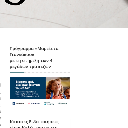
Πρόγραμμα «Μαριέττα
Γιαννάκου»
με τη στήριξη των 4
μεγάλων τραπεζών
l
ς
α
ς
ώ
α
Κάποιες Ειδοποιήσεις
ο
είναι Καλύτερο να τις