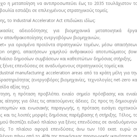
όχο η μεταποίηση να αντιπροσωπεύει έως το 2035 τουλάχιστον τ
ουλία εστιάζει σε επιλεγμένους στρατηγικούς τομείς.
, το Industrial Accelerator Act επιδιώκει ιδίως:
ικασίες αδειοδότησης για βιομηχανικά μεταποιητικά έργα
ν απανθρακοποίησης ενεργοβόρων βιομηχανιών,
ket» για ορισμένα προϊόντα στρατηγικών τομέων, μέσω απαιτήσεω
on origin), απαιτήσεων χαμηλού ανθρακικού αποτυπώματος (low
 πλαίσιο δημοσίων συμβάσεων και καθεστώτων δημόσιας στήριξης,
ς ξένες επενδύσεις σε αναδυόμενους στρατηγικούς τομείς και
ustrial manufacturing acceleration areas από τα κράτη μέλη για τη
ραστηριότητας (ενεργοβόρες βιομηχανίες, τεχνολογίες net-zero κα
ίδα αξίας της).
ότηση, η πρόταση προβλέπει ενιαίο σημείο πρόσβασης και ενιαί
ς αίτησης για όλες τις απαιτούμενες άδειες. Ως προς τη δημιουργί
κπομπών και ενωσιακής παραγωγής, η πρόταση εισάγει σχετικού
ς και τις λοιπές μορφές δημόσιας παρέμβασης ή στήριξης. Τέλος, τ
μού θεσπίζει ειδικό πλαίσιο για ξένες επενδύσεις σε αναδυόμενου
μείς. Το πλαίσιο αφορά επενδύσεις άνω των 100 εκατ. ευρώ σ
ελέγχει πάνω από το 40% της παγκόσμιας παραγωγικής ικανότητας σ