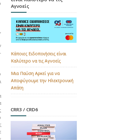
ο
Αγνοείς
,
ν
-
Κάποιες Ειδοποιήσεις είναι
Καλύτερο να τις Αγνοείς
Μια Παύση Αρκεί για να
ν
Αποφύγουμε την Ηλεκτρονική
ι
Απάτη
α
α
CRR3 / CRD6
ς
ο
ς
ε
ε