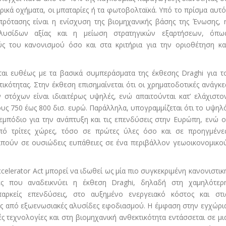
ρικά οχήματα, οι μπαταρίες ή τα φωτοβολταϊκά. Υπό το πρίσμα αυτό
ρότασης είναι η ενίσχυση της βιομηχανικής βάσης της Ένωσης, 
υσίδων αξίας και η μείωση στρατηγικών εξαρτήσεων, όπω
ς του κανονισμού όσο και στα κριτήρια για την οριοθέτηση κα
ι ευθέως με τα βασικά συμπεράσματα της έκθεσης Draghi για τ
ικότητας. Στην έκθεση επισημαίνεται ότι οι χρηματοδοτικές ανάγκε
 στόχων είναι ιδιαιτέρως υψηλές, ενώ απαιτούνται κατ’ ελάχιστο
υς 750 έως 800 δισ. ευρώ. Παράλληλα, υπογραμμίζεται ότι το υψηλ
εμπόδιο για την ανάπτυξη και τις επενδύσεις στην Ευρώπη, ενώ ο
από τρίτες χώρες, τόσο σε πρώτες ύλες όσο και σε προηγμένε
ραπούν σε ουσιώδεις ευπάθειες σε ένα περιβάλλον γεωοικονομικο
Accelerator Act μπορεί να ιδωθεί ως μία πιο συγκεκριμένη κανονιστικ
ες που αναδεικνύει η έκθεση Draghi, δηλαδή στη χαμηλότερ
παρκείς επενδύσεις, στο αυξημένο ενεργειακό κόστος και στι
ης από εξωενωσιακές αλυσίδες εφοδιασμού. Η έμφαση στην εγχώρι
ς τεχνολογίες και στη βιομηχανική ανθεκτικότητα εντάσσεται σε μι