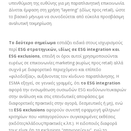
υπενθύμιση της ευθύνης για μη παραπλανητική επικοινωνία.
Δίνεται έμφαση στη χρήση “layering” (ιδίως προς retail), ώστε
το βασικό μήνυμα να συνοδεύεται από εύκολα προσβάσιμη
αναλυτική τεκμηρίωση.
Το δεύτερο σημείωμα
εστιάζει ειδικά στους ισχυρισμούς
περί
ESG
στρατηγικών, ιδίως σε
ESG
integration
και
ESG
exclusions
, επειδή οι όροι αυτοί χρησιμοποιούνται
ευρέως σε επικοινωνίες marketing (κυρίως προς retail) αλλά
συχνά με διαφορετικό περιεχόμενο και επίπεδο
«φιλοδοξίας», αυξάνοντας τον κίνδυνο παραπλάνησης. Η
ESMA εξηγεί, σε γενικές γραμμές, ότι
το
ESG
integration
αφορά την ενσωμάτωση ουσιωδών ESG κινδύνων/ευκαιριών
στην ανάλυση και στις επενδυτικές αποφάσεις (με
διαφορετικές πρακτικές στην αγορά, δεσμευτικές ή μη), ενώ
τα
ESG
exclusions
αφορούν συνεπή εφαρμογή φίλτρων/
κριτηρίων που «απαγορεύουν» συγκεκριμένες εκθέσεις
(εκδότες/κλάδους/πρακτικές κ.λπ.). Η ειδοποιός διαφορά
τους είναι ότι τα exclusions “απαγορεύουν”, ενώ το