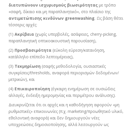
διατυπώνουν ισχυρισμούς βιωσιμότητας
με τρόπο
«σαφή, δίκαιο και μη παραπλανητικό», στο πλαίσιο της
αντιμετώπισης κινδύνων
greenwashing
. Ως βάση θέτει
τέσσερις αρχές:
(1)
Ακρίβεια
(χωρίς υπερβολές, ασάφειες, cherry-picking,
παραπλανητική οπτικοακουστική παρουσίαση),
(2)
Προσβασιμότητα
(εύκολη εύρεση/κατανόηση,
κατάλληλο επίπεδο λεπτομέρειας),
(3)
Τεκμηρίωση
(σαφής μεθοδολογία, ουσιαστικές
συγκρίσεις/thresholds, αναφορά περιορισμών δεδομένων/
μετρικών), και
(4)
Επικαιροποίηση
(έγκαιρη ενημέρωση σε ουσιώδεις
αλλαγές, ένδειξη ημερομηνίας και περιμέτρου ανάλυσης).
Διευκρινίζεται ότι οι αρχές και η καθοδήγηση αφορούν «μη
ρυθμιστικές» επικοινωνίες (π.χ. marketing/προωθητικό υλικό,
εθελοντική αναφορά) και δεν δημιουργούν νέες
υποχρεώσεις δημοσιοποίησης, αλλά λειτουργούν ως